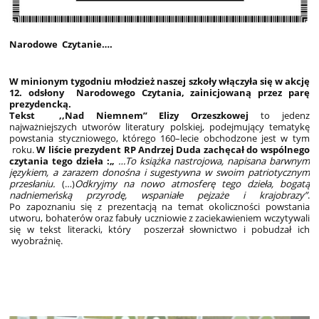
Narodowe Czytanie….
W minionym tygodniu młodzież naszej szkoły włączyła się w akcję
12. odsłony Narodowego Czytania, zainicjowaną przez parę
prezydencką.
Tekst ,,Nad Niemnem” Elizy Orzeszkowej
to jedenz
najważniejszych utworów literatury polskiej, podejmujący tematykę
powstania styczniowego, którego 160–lecie obchodzone jest w tym
roku.
W liście prezydent RP Andrzej Duda zachęcał do wspólnego
czytania tego dzieła :„
…To książka nastrojowa, napisana barwnym
językiem, a zarazem donośna i sugestywna w swoim patriotycznym
przesłaniu.
(…)
Odkryjmy na nowo atmosferę tego dzieła, bogatą
nadniemeńską przyrodę, wspaniałe pejzaże i krajobrazy”
.
Po zapoznaniu się z prezentacją na temat okoliczności powstania
utworu, bohaterów oraz fabuły uczniowie z zaciekawieniem wczytywali
się w tekst literacki, który poszerzał słownictwo i pobudzał ich
wyobraźnię.