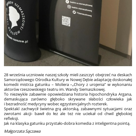
28 września uczniowie naszej szkoły mieli zaszczyt obejrzeć na deskach
Samorządowego Ośrodka Kultury w Nowej Dębie adaptację doskonałej
komedii mistrza gatunku – Moliera –„Chory z urojenia” w wykonaniu
aktorów rzeszowskiego teatru im. Wandy Siemaszkowej.
To niezwykle zabawnie opowiedziana historia hipochondryka Argana,
demaskująca zarówno głęboko skrywane słabości człowieka jak
i bezradność medycyny wobec egzystencjalnych rozterek.
Spektakl zachwycił świetna grą aktorską, zabawnymi sytuacjami oraz
zwrotami akcji- bawił do łez ale też nie uciekał od chwil głębokiej
refleksji.
Jak na klasyka gatunku przystało-dobra komedia z inteligentna pointą.
Małgorzata Sączawa