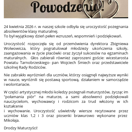
24 kwietnia 2026 r. w naszej szkole odbyła się uroczystość pożegnania
absolwentów klasy maturalnej.
To był wyjątkowy dzień pełen wzruszeń, wspomnień i podziękowań.
Uroczystość rozpoczęła się od przemówienia dyrektora Zbigniewa
Wolwowicza, który pogratulował młodzieży ukończenia szkoły,
zaangażowania w życie placówki oraz życzył sukcesów na egzaminach
maturalnych. Głos zabierali również zaproszeni goście: wicestarosta
Powiatu Tarnobrzeskiego- pan Wojciech Śmiech oraz przedstawiciele
szkolnej Rady Rodziców.
Nie zabrakło wyróżnień dla uczniów, którzy osiągnęli najwyższe wyniki
w nauce, wyróżnili się postawą sportową, działaniem w samorządzie
i wolontariacie.
W części artystycznej młodsi koledzy pożegnali maturzystów, życząc im
"połamania piór" na maturze, a sami absolwenci podziękowali
nauczycielom, wychowawcy i rodzicom za trud włożony w ich
kształcenie
i wychowanie. Uroczystość uświetniły wiersze recytowane przez
uczniów klas 1,2 i 3 oraz piosenki brawurowo wykonane przez
Mikołaja.
Drodzy Maturzyści!