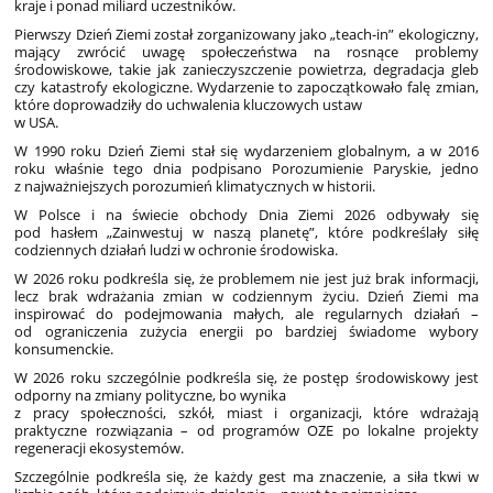
kraje i ponad miliard uczestników.
Pierwszy Dzień Ziemi został zorganizowany jako „teach-in” ekologiczny,
mający zwrócić uwagę społeczeństwa na rosnące problemy
środowiskowe, takie jak zanieczyszczenie powietrza, degradacja gleb
czy katastrofy ekologiczne. Wydarzenie to zapoczątkowało falę zmian,
które doprowadziły do uchwalenia kluczowych ustaw
w USA.
W 1990 roku Dzień Ziemi stał się wydarzeniem globalnym, a w 2016
roku właśnie tego dnia podpisano Porozumienie Paryskie, jedno
z najważniejszych porozumień klimatycznych w historii.
W Polsce i na świecie obchody Dnia Ziemi 2026 odbywały się
pod hasłem „Zainwestuj w naszą planetę”, które podkreślały siłę
codziennych działań ludzi w ochronie środowiska.
W 2026 roku podkreśla się, że problemem nie jest już brak informacji,
lecz brak wdrażania zmian w codziennym życiu. Dzień Ziemi ma
inspirować do podejmowania małych, ale regularnych działań –
od ograniczenia zużycia energii po bardziej świadome wybory
konsumenckie.
W 2026 roku szczególnie podkreśla się, że postęp środowiskowy jest
odporny na zmiany polityczne, bo wynika
z pracy społeczności, szkół, miast i organizacji, które wdrażają
praktyczne rozwiązania – od programów OZE po lokalne projekty
regeneracji ekosystemów.
Szczególnie podkreśla się, że każdy gest ma znaczenie, a siła tkwi w