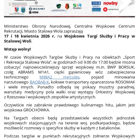
Ministerstwo Obrony Narodowej, Centralne Wojskowe Centrum
Rekrutacji, Miasto Stalowa Wola zapraszają
17 i 18 kwietnia 2026 r.
na
Wojskowe Targi Służby i Pracy w
Stalowej Woli
.
Wstęp wolny!
W czasie Wojskowych Targów Służby i Pracy na obiektach „Sport
i Rekreacja Stalowa Wola”, w godzinach od 9.00 do 17.00 będzie można
zobaczyć najnowocześniejszy sprzęt wojskowy m.in. BWP BORSUK,
czołg ABRAMS M1A1, ciężki gąsienicowy wóz zabezpieczenia
technicznego
M88A2 Hercules
, pojazd minowania
narzutowego
BAOBAB-K
, kołowe transportery opancerzone ROSOMAK
i wiele innych. Ponadto odbędą się pokazy musztry paradnej,
warsztaty medycyny pola walki oraz występy Orkiestry Wojskowej
z Rzeszowa i wojskowych zespołów artystycznych.
Oczywiście nie zabraknie prawdziwego kulinarnego hitu, jakim jest
wojskowa GROCHÓWKA.
Na Targach obecni będą przedstawiciele wszystkich jednostek
wojskowych stacjonujących na terenie woj. podkarpackiego, będzie
możliwość rozmowy o specyfice służby w każdym z batalionów.
Podczas targów w punktach rekrutacyjnych żołnierze Wojskowych