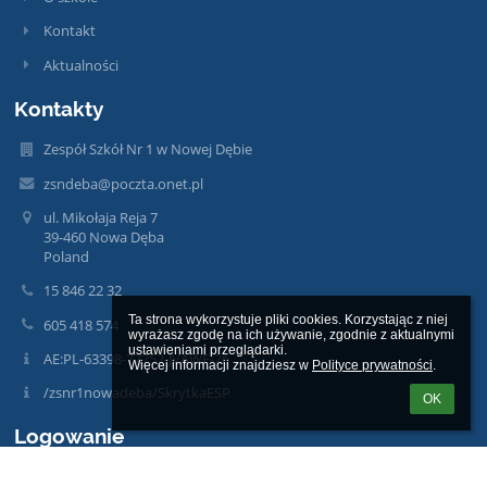
Kontakt
Aktualności
Kontakty
Zespół Szkół Nr 1 w Nowej Dębie
zsndeba@poczta.onet.pl
ul. Mikołaja Reja 7
39-460 Nowa Dęba
Poland
15 846 22 32
Ta strona wykorzystuje pliki cookies. Korzystając z niej 
605 418 574
wyrażasz zgodę na ich używanie, zgodnie z aktualnymi 
ustawieniami przeglądarki.

AE:PL-63398-77752-JVAWF-26
Więcej informacji znajdziesz w 
Polityce prywatności
.
/zsnr1nowadeba/SkrytkaESP
OK
Logowanie
Nazwa użytkownika: