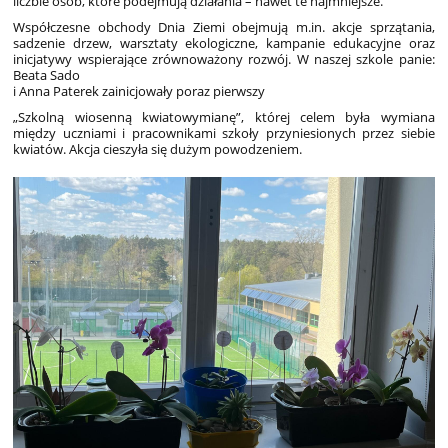
liczbie osób, które podejmują działania – nawet te najmniejsze.
Współczesne obchody Dnia Ziemi obejmują m.in. akcje sprzątania,
sadzenie drzew, warsztaty ekologiczne, kampanie edukacyjne oraz
inicjatywy wspierające zrównoważony rozwój. W naszej szkole panie:
Beata Sado
i Anna Paterek zainicjowały poraz pierwszy
„Szkolną wiosenną kwiatowymianę”, której celem była wymiana
między uczniami i pracownikami szkoły przyniesionych przez siebie
kwiatów. Akcja cieszyła się dużym powodzeniem.