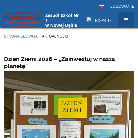
LOGOWANIE
Zespół Szkół Nr
1
w Nowej Dębie
STRONA GŁÓWNA
AKTUALNOŚCI
Aktualności
Dzień Ziemi 2026 – „Zainwestuj w naszą
planetę”